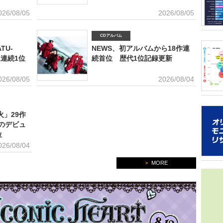
DVD・B
後のマー
ルアルバ
026/08/05
2026/08/05
ティスト
のか」「
販売戦略
CDアルバム
析分析（T
ORICO
TU-
NEWS、初アルバムから18作連
トリーミ
のアンケ
グラフ化
2021年
週連続1位
続首位 歴代1位記録更新
年の得票数
音楽シー
026/08/05
2026/08/04
トは誰だ
16組）を
ターネッ
を多
ち、「2
火」29作
日本のガ
ストはい
のデビュ
ッグを組ん
トは対象
コン週間
40.1
位
アソビシス
026/08/04
属のグル
人ながら
MORE
>
をみせて
できるこ
象とし、
を届けよ
角的に調
スタイル
た。 本
性など日
曲でスト
ー調査が
ルズグル
音楽アー
ハート／
マ・ライ