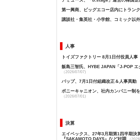
アミューズ、「b.stage」運営の韓国
第一興商、ビッグエコー店内にトラン
講談社・集英社・小学館、コミック以外
人事
トイズファクトリー 8月1日付役員人事
飯島三智氏、HYBE JAPAN「J-PO
（2026/07/07)
バップ、7月1日付組織改正＆人事異動
ポニーキャニオン、社内カンパニー制を
（2026/07/01)
決算
エイベックス、27年3月期第1四半期
『SAKAMOTO DAYS』など好調
（2026/