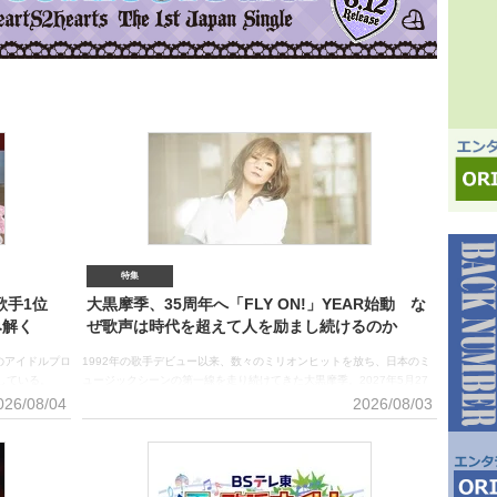
チの実績
分野にお
し、メデ
データをo
いただい
特集
性歌手1位
大黒摩季、35周年へ「FLY ON!」YEAR始動 な
み解く
ぜ歌声は時代を超えて人を励まし続けるのか
のアイドルプロ
1992年の歌手デビュー以来、数々のミリオンヒットを放ち、日本のミ
速している。
ュージックシーンの第一線を走り続けてきた大黒摩季。2027年5月27
で自身初の東京ド
日に迎えるデビュー35周年に向け、『大黒摩季 35周年 “FLY ON!”
026/08/04
2026/08/03
セーション」
YEAR』を始動させた。掲げるテーマは「FLY ON!（飛び続ける）」。
女性アーティス
過去を振り返るだけではなく、さらなる未来へ進もうとする大黒の現在
、SWEET
地を象徴する言葉だ。7月1日には、8ヶ月連続リリースの第1弾となる
を拡大。昨年12
35周年記念ソングとして書き下ろした配信シングル「いつかのメロデ
組38人の一大
ィー」を配信。今後も全国ツアーや伝説的ライブ映像の初Blu-ray化な