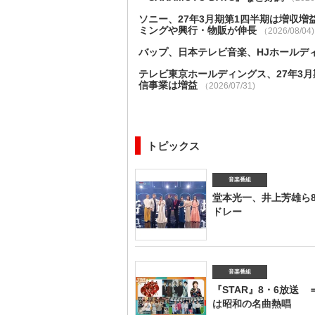
ソニー、27年3月期第1四半期は増収増
ミングや興行・物販が伸長
（2026/08/04)
バップ、日本テレビ音楽、HJホールディ
テレビ東京ホールディングス、27年3
信事業は増益
（2026/07/31)
トピックス
音楽番組
堂本光一、井上芳雄ら8・
ドレー
フジテレビ系で8月8日に放送され
穂、平原綾香、ソニン、佐藤隆
ミュージカルコンサートのアリーナツアー『New HISTORY COMI
ンバー8人がコラボレーションし名曲の数々を披露する。 
音楽番組
New HISTORY COMING』で披露されたオープ
『STAR』8・6放送 ＝
「やっぱり帝劇が大好き！」を歌唱する。番組では8人
は昭和の名曲熱唱