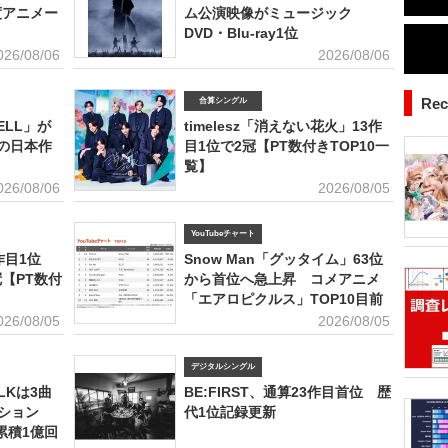
度アニメー
ム公演映像がミュージック
DVD・Blu-ray1位
026/08/06
2026/08/06
Re
合算シングル
TELL」が
timelesz「消えない花火」13作
の日本作
目1位で2冠【PT数付きTOP10一
覧】
026/08/06
2026/08/05
YouTubeチャート
8作目1位
Snow Man「グッタイム」63位
■アーテ
【PT数付
から首位へ急上昇 コメアニメ
月1日、
「エアロピクルス」TOP10目前
12月8
タルランキ
026/08/05
2026/08/05
53.6億
ティスト
デジタルシングル
半期1位
トータル
LKは3曲
BE:FIRST、通算23作目首位 歴
ております
GREEN
価格戦略
クション
代1位記録更新
Gt）、
きるデータ
累積1億回
ランキン
音楽・ラ