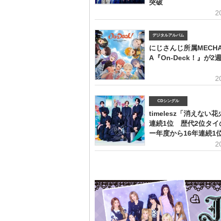
突破
2
デジタルアルバム
にじさんじ所属MECHA
A『On-Deck！』が2
2
CDシングル
timelesz「消えない花
連続1位 歴代2位タイ
ー年度から16年連続1
2