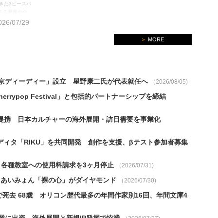
きた3ピースバ
にある葛藤や小
、多くのリスナ
026/07/29
を丁寧にすくい
している。そん
MORE
>
日にリリースさ
3Piece
Dr）からなる
 is life』
社「東京ディーディー」設立 星野康二氏が代表就任へ
（2026/08/05)
コンセプトに掲
rypop Festival」と包括的パートナーシップを締結
業務提携 日本カルチャーの海外展開・訪日需要を事業化
エディタ「RIKU」を共同開発 創作を支援、βテスト参加者募集
・各種教室への使用料請求を3ヶ月停止
（2026/07/31)
定 あいみょん「裸の心」がダイヤモンド
（2026/07/30)
死去 68歳 オリコン歴代最多の年間作家別16回、年間文庫4