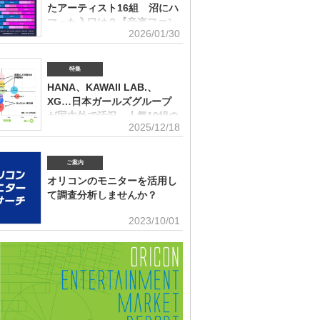
lu-ray】とデジタル【デジタルシングル（単曲）、デジタ
たアーティスト16組 沼にハ
ケティング戦略に活用できる内容を提供(2026年5月)アー
ム、ストリーミン
グッズに関する調査2026「なぜ買うのか」「何が売れる
マった入口は？【音楽ファン
いくらまで買うのか」を明確化し、商品企画・価格設計・
2026/01/30
意識調査】
に直結する示唆を提案(2026年4月)ストリーミング影響分
ikTok＆YouTube）2026TikTokトレンドがどのようにス
N BiZ onlineでは「2025年に好きになったアーティスト」
ングに影響を与えたかを、YouTubeの順位推移とともに
ート調査を実施した。本調査は、コロナ禍（2020年3月～
特集
(2026年2月)音楽パッケージの購入行動に関する調査
10月）、2022年、2023年、2024年に続いて5回目。直近2
HANA、KAWAII LAB.、
はMrs. GREEN APPLEがダントツだったが、2025年の
XG…日本ガールズグループ
ンにおいて最も多くの“新規ファン”を獲得したアーティス
が国内外で活況 人気10組の
ったのか、得票数TOP15（13位が同率4組だったため計
2025/12/18
認知・好感、応援・消費行動
紹介する。 本調査は、2025年12月12日～18日にイン
トで実施。10～50代男女の回答者全体（4576人）のう
角調査
025年1～12月の期間に初めて好きになった音楽アーティ
ご案内
ールズグループシーンでは近年、BMSG×ちゃんみながタ
ますか（※2024年以前からずっと好きというアーティス
だオーディション『NO NO GIRLS』発のHANAがオリ
外）」との問いに「いる」と答えた人（1833人＝全体の
オリコンのモニターを活用し
ストリーミングランキングで鮮烈な初登場1位デビュー、
％）に対して、1組をあげてもらった。「いる」と回答し
て調査分析しませんか？
テムからFRUITS ZIPPERを筆頭とするKAWAII LAB.所
ープがSNSを通じて続々と台頭、メンバー7人全員が日本
■アンケート専用のモニター組織世の中に
2023/10/01
海外を主戦場としているXGの国内外での大旋風など活況
影響力を持つオリコン・ランキングに参加
いる。オリコンリサーチではガールズグループ10組を対
とに、高いモチベーションを持つモニター。 ※自らの声
認知経路、イメージ、情報源、推し活・消費行動などを多
うと、自由回答への記入が多い傾向にあります。■ライフ
査した『日本ガールズグループ調査2025』をまとめ
セグメンテーションを基にした調査が可能生活意識や志向
調査の対象アーティストは【2024年1月以降の配信開始楽
本人を価値観という視点から、予めセグメントしたモニタ
リーミング累積3000万回超えの作品がある】日本のガー
可能。■オリコングループならではの「エンタメ」に特化
ープ。メジャーデビュー順に、超ときめき▽宣伝部（▽＝
ティスト・アイドル・俳優・女優・アナウンサー・ドラ
以下、超ときめき宣伝部）＝LOVE
ブ・ゲーム…など、エンタメ分野のマーケティングリサー