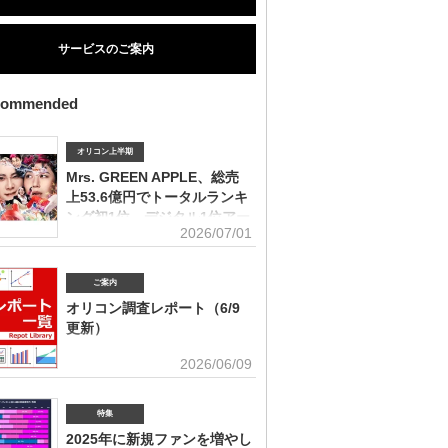
サービスのご案内
commended
オリコン上半期
Mrs. GREEN APPLE、総売
上53.6億円でトータルランキ
ング初1位 デジタル1位アー
2026/07/01
ティストの受賞は史上初
ィスト別セールス部門トータルランキング オリコンは7
「オリコン上半期ランキング2026」（集計期間：2025年
ご案内
日～2026年6月7日）のアーティスト別セールス部門「トー
オリコン調査レポート（6/9
ング」を発表。Mrs. GREEN APPLEが期間内総売上
更新）
円で、自身初の1位に輝いた。Mrs. GREEN APPLEはアー
別セールス部門「デジタルランキング」では3年連続で上
ユーザー調査、マーケット動向を元にエン
2026/06/09
を獲得。安価なデジタルで1位を獲得したアーティストが
タメ業界で役立つ情報をレポートにまとめ
セールス1位を受賞するのは、オリコン史上初となった。
。(2026年6月)音楽関連の受容価格に関する調査 2026
 APPLE（左から）藤澤涼架（Key）、大森元貴（Vo／
の策定、商品企画、値上げ検討時の判断材料として活用で
特集
若井滉斗（Gt） アーティスト別セールス部門「トータル
を提供(2026年6月)ボーイズグループに関する調査2026
グ」は、音楽ソフト【シングル、アルバム、ミュージック
2025年に新規ファンを増やし
イブ・SNS・動画配信を横断したファン行動を分析。今