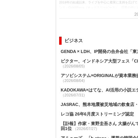
2019年の結成以来、ライブを中心に着実に支持を広げて
ンド・Odd3Piece（オッドスリーピース）。日常の中
さな希望を、温かなメロディと誠実な言葉で描く楽曲は
2
ーの共感を集めてきた。ライブでは音と言葉で観客の心
上げるようなステージを展開し、会場に一体感を生み出
な彼らのメジャー1stシングル「希望の歌」が、7月29
れた。メジャー1stシングル「希望の歌」をリリースした
Odd3Piece『希望』と向き合って生まれた応援ソング Odd
ビジネス
は、松田栄作（Vo＆Ag）、示村俊人（Ba）、佐藤公彦（
3人組。2025年8月にリリースしたメジャー1stアルバム『This
GENDA × LDH、IP開発の合弁会
でデビューを果たした彼らは、「私の頭の中」を楽曲の
げ、“感情を奏でる旅人”として、誰の心にも浮かぶ後悔
ビクター、インドネシア大型フェス「Cher
（2026/08/05)
アソビシステム×ORIGINALが資本
（2026/08/04)
KADOKAWA×はてな、AI活用の小説
（2026/07/31)
JASRAC、熊本地震被災地域の飲食店
レコ協 26年6月度ストリーミング認
【訃報】作家・東野圭吾さん 大腸がんで
回1位
（2026/07/27)