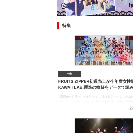
特集
特集
FRUITS ZIPPER初週売上が今年度女
KAWAII LAB.躍進の軌跡をデータで読
「原宿から世界へ」をビジョンに掲げるアソビシステム
ジェクト「KAWAII LAB.」の勢いが昨年来、急速に加
FRUITS ZIPPERは今年2月、デビューから3年10ヶ月
2
ーム公演を成功。最新シングル「ぱわーオブらぶ／セン
（7月15日発売）は初週53.6万枚を売り上げ、今年度の
ト最高記録を打ち立てた。姉妹グループのCANDY TUNE
STEADY、CUTIE STREETもSNSを起点にヒット規模
月には第5のグループ、MORE STARがデビューした。5