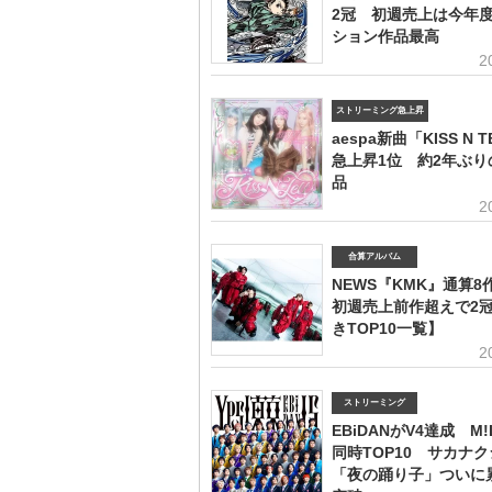
2冠 初週売上は今年
ション作品最高
2
ストリーミング急上昇
aespa新曲「KISS N 
急上昇1位 約2年ぶり
品
2
合算アルバム
NEWS『KMK』通算
初週売上前作超えで2冠
きTOP10一覧】
2
ストリーミング
EBiDANがV4達成 M!
同時TOP10 サカナ
「夜の踊り子」ついに