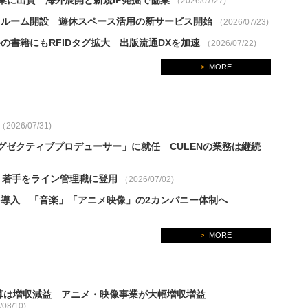
企業に出資 海外展開と新規IP発掘で協業
（2026/07/27)
クルーム開設 遊休スペース活用の新サービス開始
（2026/07/23)
の書籍にもRFIDタグ拡大 出版流通DXを加速
（2026/07/22)
MORE
>
（2026/07/31)
P エグゼクティブプロデューサー」に就任 CULENの業務は継続
 若手をライン管理職に登用
（2026/07/02)
導入 「音楽」「アニメ映像」の2カンパニー体制へ
MORE
>
決算は増収減益 アニメ・映像事業が大幅増収増益
08/10)