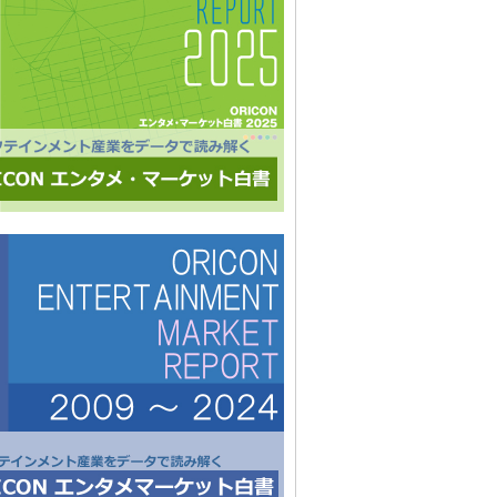
多数。■“オリコンランキング”のブランドをコンシューマ
いても活用・アンケートモニターの意見をランキング化
ィア展開・ビジネス記事のエビデンスデータとして・定性
ricon BiZ onlineに蓄積■様々なクライアント様にご利用
ております■活用事例 ●アーティストの現