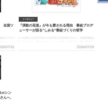
している
ど、多彩な展開が続く。最新曲に凝縮されたメッセージや一連の活動、
27付現在）で
さらにオリコン・モニターリサーチの調査によるリアルな声を通して、
ら）FRUITS
なぜ今も大黒摩季の歌が人を励まし続けるのか、その理由を探る。5周
年へ加速する「FLY ON!」 未来へ羽ばたく不屈の決意 大黒
インタビュー
歩 全国ツ
『演歌の花道』が今も愛される理由 番組プロデ
ューサーが語る"しみる"番組づくりの哲学
会館からスター
テレビ東京では7月28日から8月2日まで6日間にわたり、大型歌番組企
nning～』。
画『BSテレ東 夏の歌謡ナイト！』を展開。"演歌のテレ東"を象徴す
京・LINE
る『BS演歌の花道』をはじめ、演歌や歌謡曲の魅力を伝える多彩な番
026/07/31
2026/07/29
目を迎えた新浜
組を放送している。今回は、同番組を手がけるプロデューサーに、テレ
のさらなる進化
東ならではの歌番組づくりへのこだわりと、“しみる”演出に込めた哲学
「New
を聞いた。7月28日から8月2日まで6日間にわたり放送される『BSテレ
ー。そのファイ
東 夏の歌謡ナイト！』ロゴ“しみる”ために妥協しない 唯一無二の
アー 2026
『演歌の花道』演出 1978年にスタートし、他局の音楽番組が歌謡曲
たツアーファイナ
やJ-POPへと軸足を移すなか、あえて演歌に特化。22年間で1107回放
ングルランキン
送され、“演歌のテレ東”の地位を確立した『演歌の花道』。その後、
OP10入りを果
2003年には特別番組として復活し、2020年にはBSテレ東で『BS演歌
の花道』として再びレギュラー番組となり、現在も演歌ファンから熱い
1stシン
さんへ、