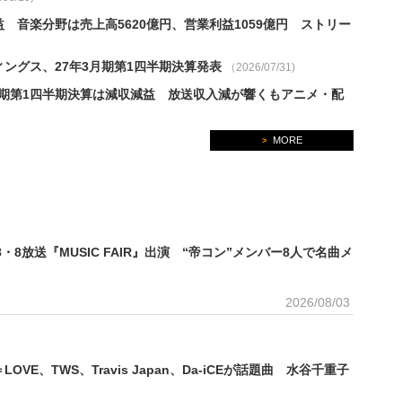
益 音楽分野は売上高5620億円、営業利益1059億円 ストリー
ングス、27年3月期第1四半期決算発表
（2026/07/31)
月期第1四半期決算は減収減益 放送収入減が響くもアニメ・配
MORE
>
8放送『MUSIC FAIR』出演 “帝コン”メンバー8人で名曲メ
る『MUSIC FAIR』（毎週土曜 18：00～18：30）に、堂本光一、井上芳雄、島田歌
2026/08/03
紀、桜井玲香、岡宮来夢の出演が決定した。8月7日に東京ガーデンシアターで開幕する
NG ARENA LIVE -The Imperial Theatre Symphony-』（通称：帝コン）のメ
2024年2月、二代目帝国劇場の最終公演として上演されたコンサート『THE BEST
ニング楽曲「THE 帝劇」の歌詞をブラッシュアップ。今回のカンパニーの思いを込めて改題した
LOVE、TWS、Travis Japan、Da-iCEが話題曲 水谷千重子
がそれぞれソロパートを歌い、二代目帝劇の懐かしい