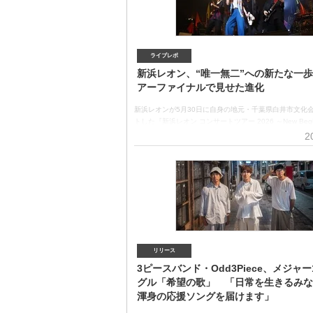
勢力となり、原宿発のカルチャーシーンを国内外に拡張
「KAWAII LAB.」の勢いを、オリコンのデータ（2026/
ひも解く。5グループ38人からなるKAWAII LAB.（上段か
ZIPPER、
ライブレポ
新浜レオン、“唯一無二”への新たな一
アーファイナルで見せた進化
新浜レオンが5月30日に自身の地元・千葉県白井市文化
トした『新浜レオン コンサートツアー 2026 ～New Begi
約2ヶ月にわたり全国9ヶ所を巡ったツアーは7月26日、東
2
CUBE SHIBUYAでファイナルを迎えた。デビュー8年
レオンは、“唯一無二”を掲げたステージで、歌手として
と新たな決意を力強く示した。“新たな始まり”を意味する
Beginning」を掲げ、全公演ソールドアウトの全国ツア
ナル公演の模様をレポートする。『新浜レオン コンサートツ
～New Beginning～』より“唯一無二”への決意を掲げ
ル 4月15日にリリースし、オリコン週間演歌・歌謡シ
グ1位（2026/4/27付）を獲得し、その後も15週連続でT
たしている1s
リリース
3ピースバンド・Odd3Piece、メジャー
グル「希望の歌」 「日常を生きるみな
渾身の応援ソングを届けます」