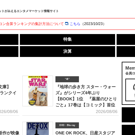
ットがみえるエンタメマーケット情報サイト
リコン合算ランキングの集計方法について
こちら
（2023/10/23）
特集
決算
Mem
会員
“本”
文庫】
『地球の歩き方 スター・ウォー
作ランクイ
ズ』がシリーズ4年ぶり
【BOOK】1位 『薬屋のひとり
ごと』17巻は【コミック】首位
026/08/06
2026/08/06
DVD・Blu-ray
新作が映像
ONE OK ROCK、日産スタジア