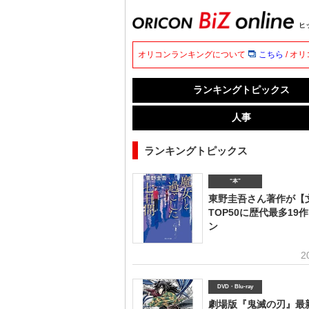
ヒ
オリコンランキングについて
こちら
/ オ
ランキングトピックス
人事
ランキングトピックス
“本”
東野圭吾さん著作が【
TOP50に歴代最多19
ン
2
DVD・Blu-ray
劇場版『鬼滅の刃』最