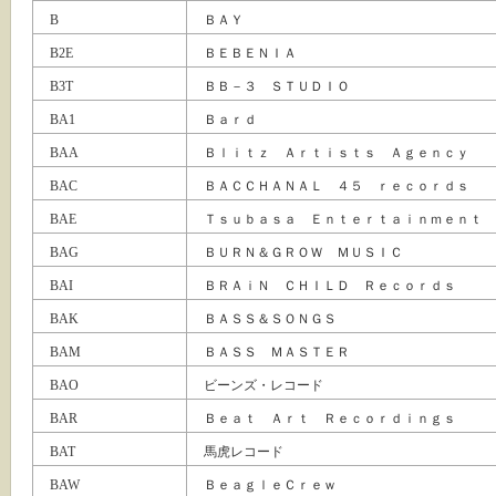
B
ＢＡＹ
B2E
ＢＥＢＥＮＩＡ
B3T
ＢＢ－３ ＳＴＵＤＩＯ
BA1
Ｂａｒｄ
BAA
Ｂｌｉｔｚ Ａｒｔｉｓｔｓ Ａｇｅｎｃｙ
BAC
ＢＡＣＣＨＡＮＡＬ ４５ ｒｅｃｏｒｄｓ
BAE
Ｔｓｕｂａｓａ Ｅｎｔｅｒｔａｉｎｍｅｎｔ
BAG
ＢＵＲＮ＆ＧＲＯＷ ＭＵＳＩＣ
BAI
ＢＲＡｉＮ ＣＨＩＬＤ Ｒｅｃｏｒｄｓ
BAK
ＢＡＳＳ＆ＳＯＮＧＳ
BAM
ＢＡＳＳ ＭＡＳＴＥＲ
BAO
ビーンズ・レコード
BAR
Ｂｅａｔ Ａｒｔ Ｒｅｃｏｒｄｉｎｇｓ
BAT
馬虎レコード
BAW
ＢｅａｇｌｅＣｒｅｗ