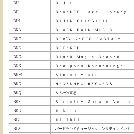
BJA
Ｂ．Ｊ．Ｌ
BJL
ＢｏｕｎＤＥＥ Ｊａｚｚ Ｌｉｂｒａｒｙ
BJN
ＢＩＪＩＮ ＣＬＡＳＳＩＣＡＬ
BKA
ＢＬＡＣＫ ＲＡＩＮ ＭＵＳＩＣ
BKC
ＢＥｅ’Ｓ ＫＮＥＥＳ ＦＡＣＴＯＲＹ
BKE
ＢＲＥＡＫＥＲ
BKG
Ｂｌａｃｋ Ｍａｇｉｃ Ｒｅｃｏｒｄ
BKK
Ｂａｃｋｐａｃｋ Ｒｅｃｏｒｄｉｎｇｓ
BKM
Ｂｉｃｋｅｅ Ｍｕｓｉｃ
BKO
ＨＡＮＢＵＮＫＯ ＲＥＣＯＲＤＳ
BKQ
ＢＳ松竹東急
BKS
Ｂｅｒｋｅｌｅｙ Ｓｑｕａｒｅ Ｍｕｓｉｃ
BKU
ｂｏｋｕｒａ
BL2
ｂｉｌｉｂｉｌｉ
BLA
バードランドミュージックエンタテインメント