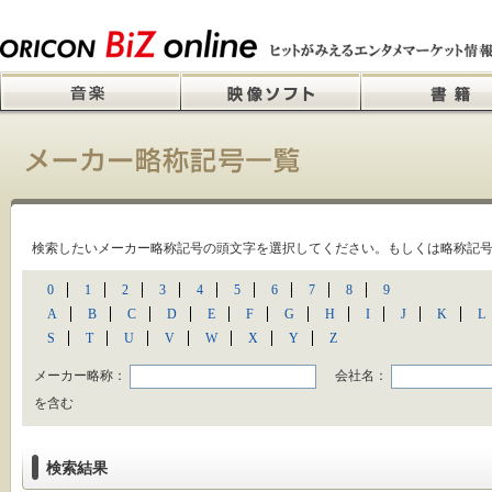
検索したいメーカー略称記号の頭文字を選択してください。もしくは略称記
0
1
2
3
4
5
6
7
8
9
A
B
C
D
E
F
G
H
I
J
K
L
S
T
U
V
W
X
Y
Z
メーカー略称：
会社名：
を含む
検索結果