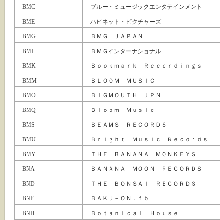
BMC
ブルー・ミュージックエンタテインメント
BME
ハピネット・ピクチャーズ
BMG
ＢＭＧ ＪＡＰＡＮ
BMI
ＢＭＧインターナショナル
BMK
Ｂｏｏｋｍａｒｋ Ｒｅｃｏｒｄｉｎｇｓ
BMM
ＢＬＯＯＭ ＭＵＳＩＣ
BMO
ＢＩＧＭＯＵＴＨ ＪＰＮ
BMQ
Ｂｌｏｏｍ Ｍｕｓｉｃ
BMS
ＢＥＡＭＳ ＲＥＣＯＲＤＳ
BMU
Ｂｒｉｇｈｔ Ｍｕｓｉｃ Ｒｅｃｏｒｄｓ
BMY
ＴＨＥ ＢＡＮＡＮＡ ＭＯＮＫＥＹＳ
BNA
ＢＡＮＡＮＡ ＭＯＯＮ ＲＥＣＯＲＤＳ
BND
ＴＨＥ ＢＯＮＳＡＩ ＲＥＣＯＲＤＳ
BNF
ＢＡＫＵ－ＯＮ．ｆｂ
BNH
Ｂｏｔａｎｉｃａｌ Ｈｏｕｓｅ