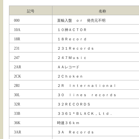
記号
名称
000
直輸入盤 ｏｒ 発売元不明
10A
１０神ＡＣＴＯＲ
18R
１８Ｒｅｃｏｒｄ
231
２３１Ｒｅｃｏｒｄｓ
247
２４７Ｍｕｓｉｃ
2AR
ＡＡレコード
2CK
２Ｃｈｏｋｅｎ
2RI
２Ｒ Ｉｎｔｅｒｎａｔｉｏｎａｌ
30L
３０ ｌｉｎｅｓ ｒｅｃｏｒｄｓ
32R
３２ＲＥＣＯＲＤＳ
33B
３３６１＊ＢＬＡＣＫ，Ｌｔｄ．
36K
時速３６ｋｍ
3AR
３Ａ Ｒｅｃｏｒｄｓ