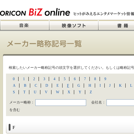
検索したいメーカー略称記号の頭文字を選択してください。もしくは略称記
0
1
2
3
4
5
6
7
8
9
A
B
C
D
E
F
G
H
I
J
K
L
S
T
U
V
W
X
Y
Z
メーカー略称：
会社名：
を含む
F