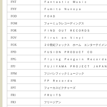
FNT
Ｆａｎｔａｓｔｉｃ Ｍｕｓｉｃ
FNY
Ｆｕｍｉｔｏ Ｎｕｎｏｙａ
FOD
ＦＯＡＤ
FOM
フォーミュラレコーディングス
FOR
ＦＩＮＤ ＯＵＴ ＲＥＣＯＲＤＳ
FOV
Ｆｉｒｓｔ ｏｎ Ｖｉｎｙｌ
FOX
２０世紀フォックス ホーム エンターテイメン
FPD
ＦＵＳＩＯＮ ＰＲＯＤＵＣＴ ＣＤ
FPG
Ｆｌｙｉｎｇ Ｐｅｎｇｕｉｎ Ｒｅｃｏｒｄｓ
FPJ
ＦＵＪＩＹＡＭＡ ＰＲＯＪＥＣＴ ＪＡＰＡＮ
FPM
フジパシフィックミュージック
FPR
ＦＰ Ｒｅｃｏｒｄｓ
FPT
フォーカスピクチャーズ
FR1
ＦＲＵＩＴＳ
FR3
フリージアン