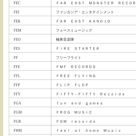
FEC
ＦＡＲ ＥＡＳＴ ＭＯＮＳＴＥＲ ＲＥＣＯＲ
FEI
ファンカジア・エンタテインメント
FEK
ＦＡＲ ＥＡＳＴ ＫＡＮＯＪＯ
FEM
フォースミュージック
FEO
極東音楽隊
FES
ＦＩＲＥ ＳＴＡＲＴＥＲ
FF
フリーフライト
FFE
ＦＭＦ ＲＥＣＯＲＤＳ
FFL
ＦＲＥＥ ＦＬＹＩＮＧ
FFP
ＦＬＩＰ ＦＬＯＰ
FFY
ＦＩＦＴＹ－ＦＩＦＴＹ Ｒｅｃｏｒｄｓ
FGA
ｆｕｎ ａｎｄ ｇａｍｅｓ
FGM
ＦＲＯＧ ＭＵＳＩＣ
FGR
ＦＧＭ ｒｅｃｏｒｄｓ
FHM
ｆｅｅｌ ａｔ ｈｏｍｅ Ｍｕｓｉｃ