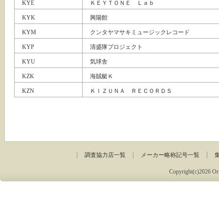
KYE
ＫＥＹＴＯＮＥ Ｌａｂ
KYK
興陽館
KYM
クンタヤマサキミュージックレコード
KYP
清盛隊プロジェクト
KYU
気球舎
KZK
海賊艇Ｋ
KZN
ＫＩＺＵＮＡ ＲＥＣＯＲＤＳ
調査協力店一覧
メーカー略称記号一覧
Copyright(c)2026 Ori