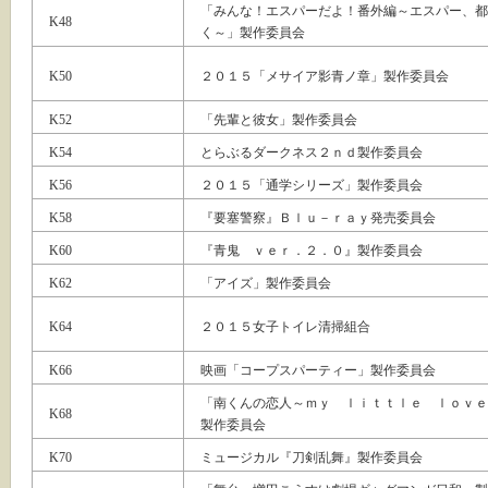
「みんな！エスパーだよ！番外編～エスパー、都
K48
く～」製作委員会
K50
２０１５「メサイア影青ノ章」製作委員会
K52
「先輩と彼女」製作委員会
K54
とらぶるダークネス２ｎｄ製作委員会
K56
２０１５「通学シリーズ」製作委員会
K58
『要塞警察』Ｂｌｕ－ｒａｙ発売委員会
K60
『青鬼 ｖｅｒ．２．０』製作委員会
K62
「アイズ」製作委員会
K64
２０１５女子トイレ清掃組合
K66
映画「コープスパーティー」製作委員会
「南くんの恋人～ｍｙ ｌｉｔｔｌｅ ｌｏｖｅ
K68
製作委員会
K70
ミュージカル『刀剣乱舞』製作委員会