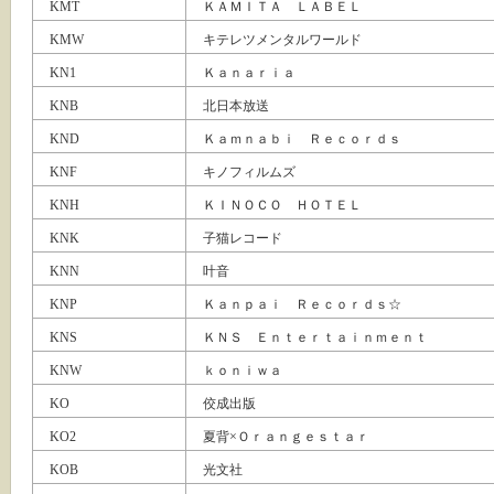
KMT
ＫＡＭＩＴＡ ＬＡＢＥＬ
KMW
キテレツメンタルワールド
KN1
Ｋａｎａｒｉａ
KNB
北日本放送
KND
Ｋａｍｎａｂｉ Ｒｅｃｏｒｄｓ
KNF
キノフィルムズ
KNH
ＫＩＮＯＣＯ ＨＯＴＥＬ
KNK
子猫レコード
KNN
叶音
KNP
Ｋａｎｐａｉ Ｒｅｃｏｒｄｓ☆
KNS
ＫＮＳ Ｅｎｔｅｒｔａｉｎｍｅｎｔ
KNW
ｋｏｎｉｗａ
KO
佼成出版
KO2
夏背×Ｏｒａｎｇｅｓｔａｒ
KOB
光文社