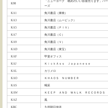
「ニューヨーク 眺めのいい部屋売ります」パー
K98
ーズ
KA1
角川書店（東映）
KA3
角川書店（ムービック）
KA5
角川書店（ＰＩＶ）
KA7
角川書店（Ｃ）
KA9
角川書店（Ｖ）
KAD
角川書店（東宝）
KAF
甲斐オフィス
KAJ
ＫｉｃｋＡｓｓ Ｊａｐａｎｅｓｅ
KAL
カリメロ
KAO
ＫＨＡＯＳ ＮＵＭＢＥＲ
KAS
喝采
KAW
ＫＥＥＰ ＡＮＤ ＷＡＬＫ ＲＥＣＯＲＤＳ
KAZ
風
KBC
九州朝日放送