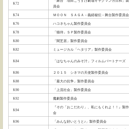
「舞台 増田こうすけ劇場ギャグマンガ日和」製
K72
員会
K74
ＭＯＯＮ ＳＡＧＡ－義経秘伝－舞台製作委員会
K76
ハコネちゃん製作委員会
K78
「猫侍」ＳＰ製作委員会
K80
「闇芝居」製作委員会
K82
ミュージカル「ヘタリア」製作委員会
K84
「はなちゃんのみそ汁」フィルムパートナーズ
K86
２０１５ シネマの天使製作委員会
K88
「最大の抗争」製作委員会
K90
「上流社会」製作委員会
K92
魔劇製作委員会
『その「おこだわり」、私にもくれよ！！』製作
K94
会
K96
「みんな好いとうと♪」製作委員会