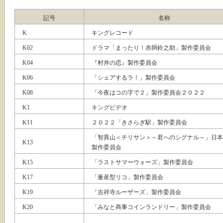
記号
名称
K
キングレコード
K02
ドラマ「まったり！赤胴鈴之助」製作委員会
K04
『村井の恋』製作委員会
K06
「シェアするラ！」製作委員会
K08
「今夜はコの字で２」製作委員会２０２２
K1
キングビデオ
K11
２０２２「きさらぎ駅」製作委員会
「智異山＜チリサン＞～君へのシグナル～」日本
K13
製作委員会
K15
「ラストサマーウォーズ」製作委員会
K17
「量産型リコ」製作委員会
K19
「吉祥寺ルーザーズ」製作委員会
K20
「みなと商事コインランドリー」製作委員会