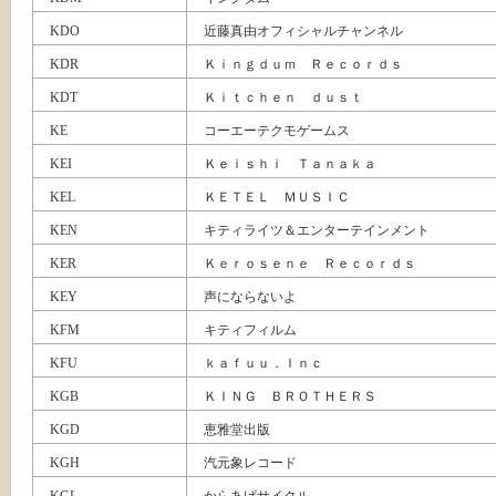
KDO
近藤真由オフィシャルチャンネル
KDR
Ｋｉｎｇｄｕｍ Ｒｅｃｏｒｄｓ
KDT
Ｋｉｔｃｈｅｎ ｄｕｓｔ
KE
コーエーテクモゲームス
KEI
Ｋｅｉｓｈｉ Ｔａｎａｋａ
KEL
ＫＥＴＥＬ ＭＵＳＩＣ
KEN
キティライツ＆エンターテインメント
KER
Ｋｅｒｏｓｅｎｅ Ｒｅｃｏｒｄｓ
KEY
声にならないよ
KFM
キティフィルム
KFU
ｋａｆｕｕ．Ｉｎｃ
KGB
ＫＩＮＧ ＢＲＯＴＨＥＲＳ
KGD
恵雅堂出版
KGH
汽元象レコード