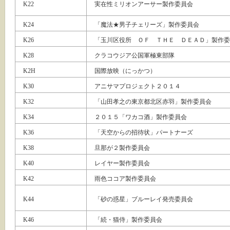
K22
実在性ミリオンアーサー製作委員会
K24
「魔法★男子チェリーズ」製作委員会
K26
「玉川区役所 ＯＦ ＴＨＥ ＤＥＡＤ」製作委
K28
クラコウジア公国軍極東部隊
K2H
国際放映（にっかつ）
K30
アニサマプロジェクト２０１４
K32
「山田孝之の東京都北区赤羽」製作委員会
K34
２０１５「ワカコ酒」製作委員会
K36
「天空からの招待状」パートナーズ
K38
旦那が２製作委員会
K40
レイヤー製作委員会
K42
雨色ココア製作委員会
K44
「砂の惑星」ブルーレイ発売委員会
K46
「続・猫侍」製作委員会