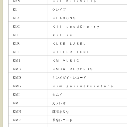
KKV
ＫｉｌｉＫｉｌｉＶｉｌｌａ
KL
クレイブ
KLA
ＫＬＡＸＯＮＳ
KLC
ＫｉｌｌｓｃｕｄＣｈｅｒｒｙ
KLI
ｋｉｌｌｉｅ
KLR
ＫＬＥＥ ＬＡＢＥＬ
KLT
ＫＩＬＬＥＲ ＴＵＮＥ
KM1
ＫＭ ＭＵＳＩＣ
KMB
ＫＭＢＫ ＲＥＣＯＲＤＳ
KMD
キンメダイ・レコード
KMG
Ｋｉｍｉｇａｉｉｎｅｋｕｒｅｔａｒａ
KMI
カムイ
KML
カメレオ
KMN
輝海まりな
KMR
革命レコード