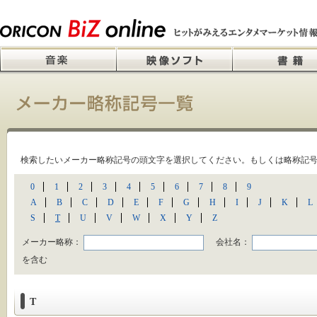
検索したいメーカー略称記号の頭文字を選択してください。もしくは略称記
0
1
2
3
4
5
6
7
8
9
A
B
C
D
E
F
G
H
I
J
K
L
S
T
U
V
W
X
Y
Z
メーカー略称：
会社名：
を含む
T