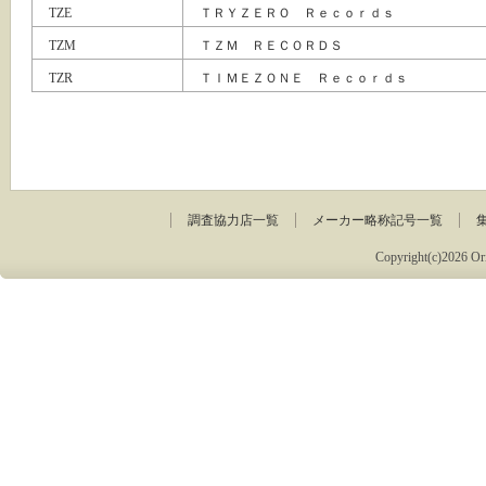
TZE
ＴＲＹＺＥＲＯ Ｒｅｃｏｒｄｓ
TZM
ＴＺＭ ＲＥＣＯＲＤＳ
TZR
ＴＩＭＥＺＯＮＥ Ｒｅｃｏｒｄｓ
調査協力店一覧
メーカー略称記号一覧
Copyright(c)2026 Ori