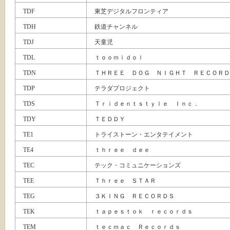
TDF
東芝デジタルフロンティア
TDH
鉄道チャンネル
TDJ
天童児
TDL
ｔｏｏｍｉｄｏｌ
TDN
ＴＨＲＥＥ ＤＯＧ ＮＩＧＨＴ ＲＥＣＯＲＤ
TDP
テラダプロジェクト
TDS
Ｔｒｉｄｅｎｔｓｔｙｌｅ Ｉｎｃ．
TDY
ＴＥＤＤＹ
TE1
トライストーン・エンタテイメント
TE4
ｔｈｒｅｅ ｄｅｅ
TEC
テック・コミュニケーションズ
TEE
Ｔｈｒｅｅ ＳＴＡＲ
TEG
３ＫＩＮＧ ＲＥＣＯＲＤＳ
TEK
ｔａｐｅｓｔｏｋ ｒｅｃｏｒｄｓ
TEM
ｔｅｃｍａｃ Ｒｅｃｏｒｄｓ