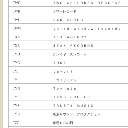
TWO
ＴＷＯ ＣＨＩＬＤＲＥＮ ＲＥＣＯＲＤＳ
TWR
タワーレコード
TWU
２４ＲＥＣＯＲＤＳ
TWW
ｔｈｉｒｄ ｗｉｎｄｏｗ ｒｅｃｏｒｄｓ
TXA
ＴＥＸ ＡＧＥＮＣＹ
TXR
＄ＴＡＸ ＲＥＣＯＲＤＳ
TYD
テンイヤーズレコード
TYG
ＴＯＫＡ
TYI
ｔａｙｏｒｉ
TYL
トライリミテッド
TYN
Ｔｏｙｎｏｔｅ
TYP
ＴＹＭＳ ＰＲＯＪＥＣＴ
TYS
ＴＲＵＳＴＹ ＭＵＳＩＣ
TYU
東京サウンド・プロダクション
TZC
短冊ＣＤの日