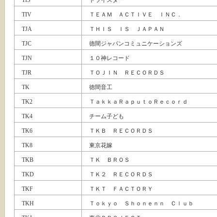
TIS
トライスター
TIV
ＴＥＡＭ ＡＣＴＩＶＥ ＩＮＣ．
TJA
ＴＨＩＳ ＩＳ ＪＡＰＡＮ
TJC
徳間ジャパンコミュニケーションズ
TJN
１０神レコード
TJR
ＴＯＪＩＮ ＲＥＣＯＲＤＳ
TK
徳間音工
TK2
ＴａｋｋａＲａｐｕｔｏＲｅｃｏｒｄ
TK4
チーム子ども
TK6
ＴＫＢ ＲＥＣＯＲＤＳ
TK8
東京花嫁
TKB
ＴＫ ＢＲＯＳ
TKD
ＴＫ２ ＲＥＣＯＲＤＳ
TKF
ＴＫＴ ＦＡＣＴＯＲＹ
TKH
Ｔｏｋｙｏ Ｓｈｏｎｅｎｎ Ｃｌｕｂ