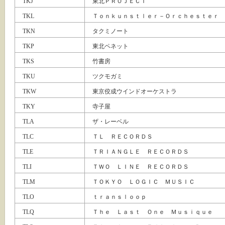
TKJ
東北ＰＲＯＪＥＣＴ
TKL
Ｔｏｎｋｕｎｓｔｌｅｒ－Ｏｒｃｈｅｓｔｅｒ
TKN
タクミノート
TKP
東北ペネット
TKS
竹書房
TKU
ツクモガミ
TKW
東京佼成ウインドオーケストラ
TKY
寺子屋
TLA
ザ・レーベル
TLC
ＴＬ ＲＥＣＯＲＤＳ
TLE
ＴＲＩＡＮＧＬＥ ＲＥＣＯＲＤＳ
TLI
ＴＷＯ ＬＩＮＥ ＲＥＣＯＲＤＳ
TLM
ＴＯＫＹＯ ＬＯＧＩＣ ＭＵＳＩＣ
TLO
ｔｒａｎｓｌｏｏｐ
TLQ
Ｔｈｅ Ｌａｓｔ Ｏｎｅ Ｍｕｓｉｑｕｅ