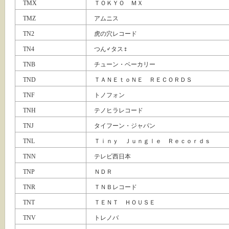
TMX
ＴＯＫＹＯ ＭＸ
TMZ
アムニス
TN2
虎の穴レコード
TN4
つん♂タス♀
TNB
チューン・ベーカリー
TND
ＴＡＮＥｔｏＮＥ ＲＥＣＯＲＤＳ
TNF
トノフォン
TNH
テノヒラレコード
TNJ
タイフーン・ジャパン
TNL
Ｔｉｎｙ Ｊｕｎｇｌｅ Ｒｅｃｏｒｄｓ
TNN
テレビ西日本
TNP
ＮＤＲ
TNR
ＴＮＢレコード
TNT
ＴＥＮＴ ＨＯＵＳＥ
TNV
トレノバ